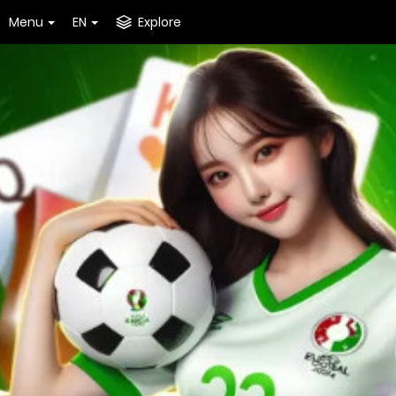
Menu
EN
Explore