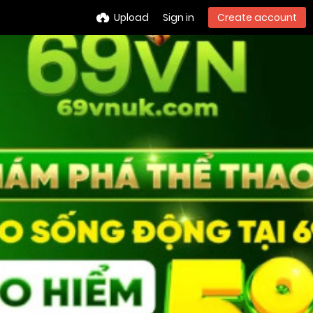
Upload
Sign in
Create account