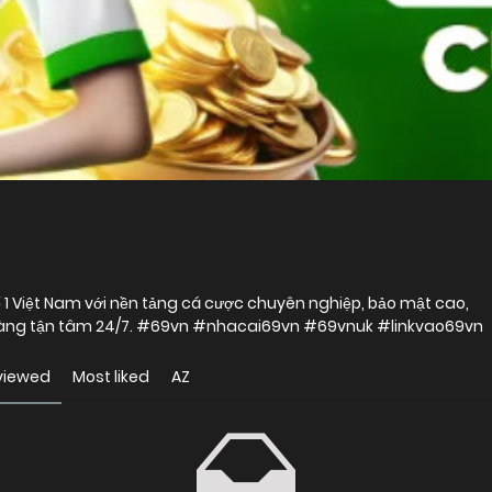
số 1 Việt Nam với nền tảng cá cược chuyên nghiệp, bảo mật cao,
h hàng tận tâm 24/7. #69vn #nhacai69vn #69vnuk #linkvao69vn
viewed
Most liked
AZ