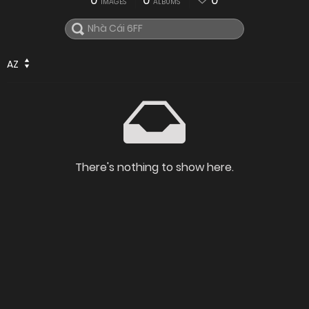
0
0
0
IMAGES
ALBUMS
AZ
There's nothing to show here.