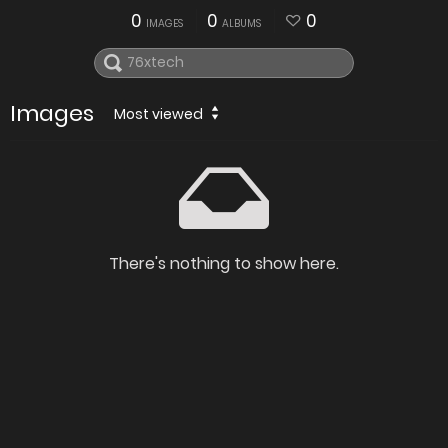
0
0
0
IMAGES
ALBUMS
Images
Most viewed
There's nothing to show here.