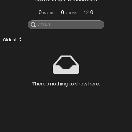
0
0
0
IMAGES
ALBUMS
Oldest
There's nothing to show here.