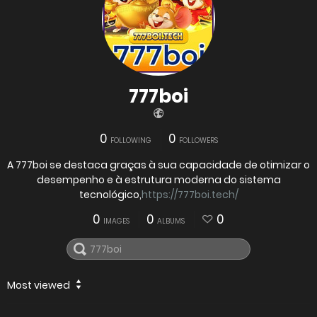
777boi
0
0
FOLLOWING
FOLLOWERS
A 777boi se destaca graças à sua capacidade de otimizar o
desempenho e à estrutura moderna do sistema
tecnológico,
https://777boi.tech/
0
0
0
IMAGES
ALBUMS
Most viewed