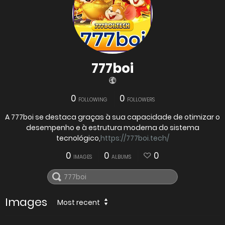
777boi
0
0
FOLLOWING
FOLLOWERS
A 777boi se destaca graças à sua capacidade de otimizar o
desempenho e à estrutura moderna do sistema
tecnológico,
https://777boi.tech/
0
0
0
IMAGES
ALBUMS
Images
Most recent