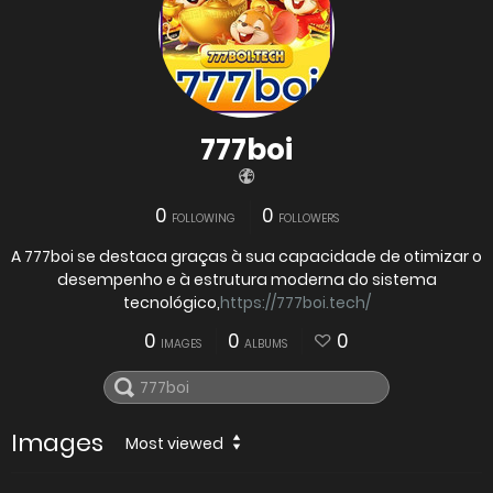
777boi
0
0
FOLLOWING
FOLLOWERS
A 777boi se destaca graças à sua capacidade de otimizar o
desempenho e à estrutura moderna do sistema
tecnológico,
https://777boi.tech/
0
0
0
IMAGES
ALBUMS
Images
Most viewed