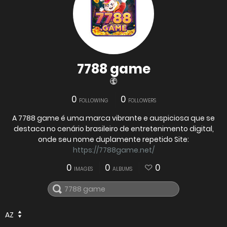
7788 game
0
0
FOLLOWING
FOLLOWERS
A 7788 game é uma marca vibrante e auspiciosa que se
destaca no cenário brasileiro de entretenimento digital,
onde seu nome duplamente repetido Site:
https://7788game.net/
0
0
0
IMAGES
ALBUMS
AZ