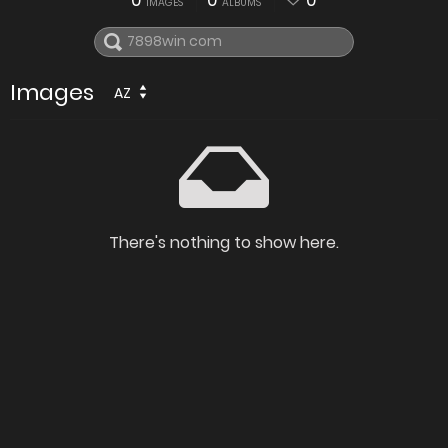
0
0
0
IMAGES
ALBUMS
Images
AZ
There's nothing to show here.