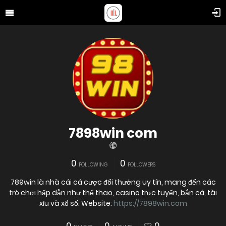
7898win com
0
0
FOLLOWING
FOLLOWERS
789win là nhà cái cá cược đổi thưởng uy tín, mang đến các
trò chơi hấp dẫn như thể thao, casino trực tuyến, bắn cá, tài
xỉu và xổ số. Website:
https://7898win.com