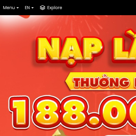
Menu
EN
Explore