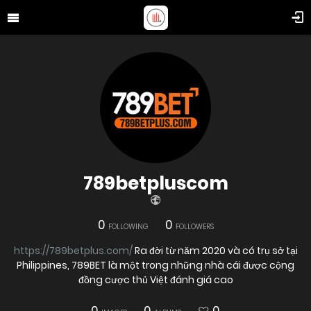
789betpluscom
0
0
FOLLOWING
FOLLOWERS
https://789betplus.com/
Ra đời từ năm 2020 và có trụ sở tại
Philippines, 789BET là một trong những nhà cái được cộng
đồng cược thủ Việt đánh giá cao