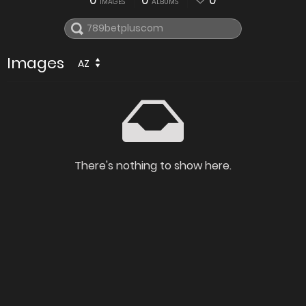
0
0
0
IMAGES
ALBUMS
Images
AZ
There's nothing to show here.