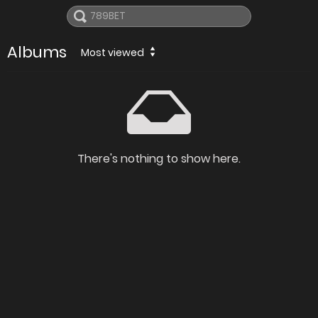
Albums
Most viewed
There's nothing to show here.