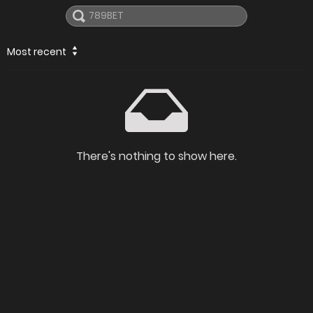
Most recent
There's nothing to show here.