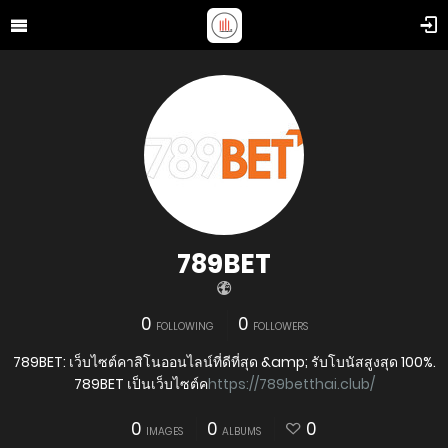
789BET
0
0
FOLLOWING
FOLLOWERS
789BET: เว็บไซต์คาสิโนออนไลน์ที่ดีที่สุด &amp; รับโบนัสสูงสุด 100%.
789BET เป็นเว็บไซต์ค
https://789betthai.club/
0
0
0
IMAGES
ALBUMS