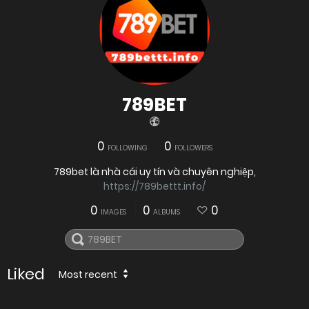
789BET
0
0
FOLLOWING
FOLLOWERS
789bet là nhà cái uy tín và chuyên nghiệp,
https://789bettt.info/
0
0
0
IMAGES
ALBUMS
Liked
Most recent