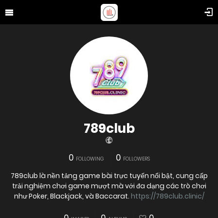
789club
0
0
FOLLOWING
FOLLOWERS
789club là nền tảng game bài trực tuyến nổi bật, cung cấp
trải nghiệm chơi game mượt mà với đa dạng các trò chơi
như Poker, Blackjack, và Baccarat.
https://789club.clinic/