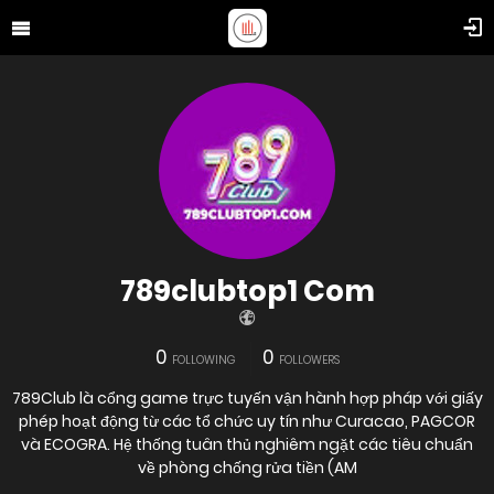
789clubtop1 Com
0
0
FOLLOWING
FOLLOWERS
789Club là cổng game trực tuyến vận hành hợp pháp với giấy
phép hoạt động từ các tổ chức uy tín như Curacao, PAGCOR
và ECOGRA. Hệ thống tuân thủ nghiêm ngặt các tiêu chuẩn
về phòng chống rửa tiền (AM