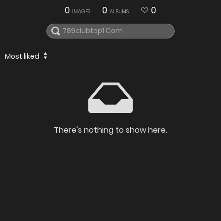
0
0
0
IMAGES
ALBUMS
Most liked
There's nothing to show here.