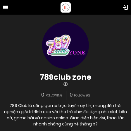
789club zone
0
0
FOLLOWING
FOLLOWERS
789 Club là cổng game trực tuyến uy tín, mang đến trải
nghiệm giải trí đỉnh cao với kho trò chơi đa dạng như slot, bắn
cá, game bài và casino online. Giao diện hiện đại, thao tác
nhanh chóng cùng hệ thống b?