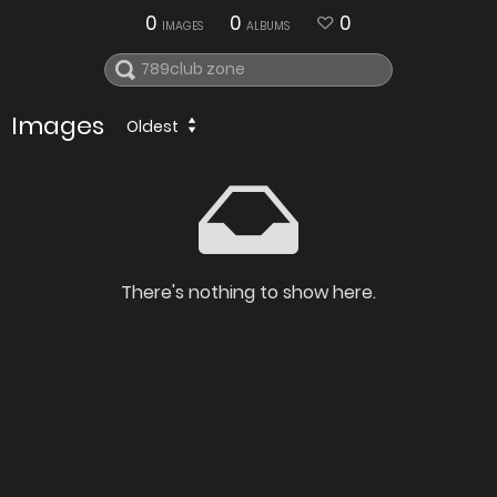
0
0
0
IMAGES
ALBUMS
Images
Oldest
There's nothing to show here.