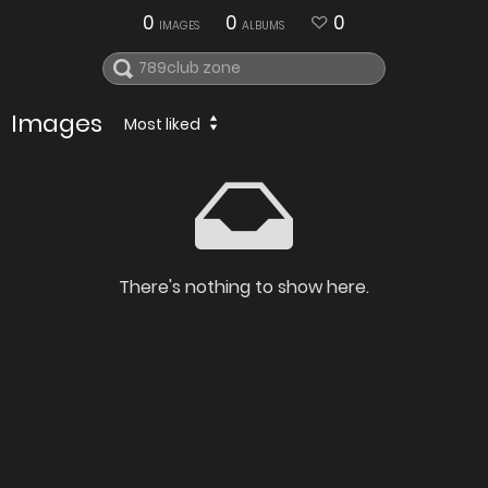
0
0
0
IMAGES
ALBUMS
Images
Most liked
There's nothing to show here.