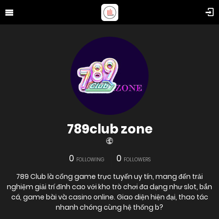
789club zone
0
0
FOLLOWING
FOLLOWERS
789 Club là cổng game trực tuyến uy tín, mang đến trải
nghiệm giải trí đỉnh cao với kho trò chơi đa dạng như slot, bắn
cá, game bài và casino online. Giao diện hiện đại, thao tác
nhanh chóng cùng hệ thống b?