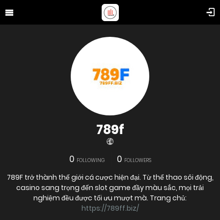
789f
0
0
FOLLOWING
FOLLOWERS
789F trở thành thế giới cá cược hiện đại. Từ thể thao sôi động,
casino sang trọng đến slot game đầy màu sắc, mọi trải
nghiệm đều được tối ưu mượt mà. Trang chủ:
https://789ff.biz/