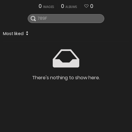
0
0
0
IMAGES
ALBUMS
Most liked
There's nothing to show here.