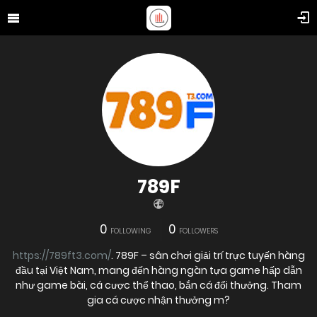
789F
0
0
FOLLOWING
FOLLOWERS
https://789ft3.com/
. 789F – sân chơi giải trí trực tuyến hàng
đầu tại Việt Nam, mang đến hàng ngàn tựa game hấp dẫn
như game bài, cá cược thể thao, bắn cá đổi thưởng. Tham
gia cá cược nhận thưởng m?