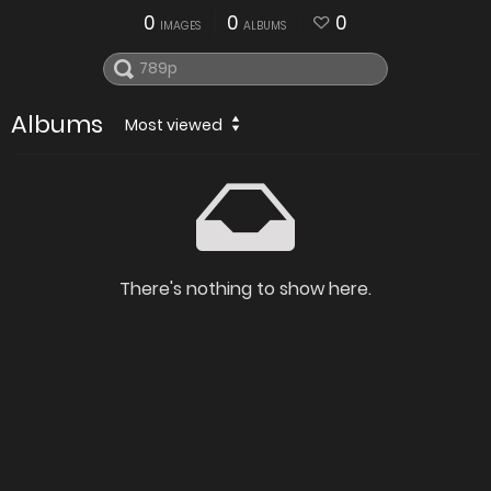
0
0
0
IMAGES
ALBUMS
Albums
Most viewed
There's nothing to show here.