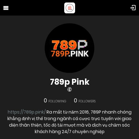
789p Pink
0
0
FOLLOWING
FOLLOWERS
https://789p.pink/
Ra mắt từ năm 2016, 789P nhanh chóng
khẳng định vị thế trong ngành cá cược trực tuyến với giao
diện thân thiện, tốc độ tải mượt mà và dịch vụ chăm sóc
khách hàng 24/7 chuyên nghiệp