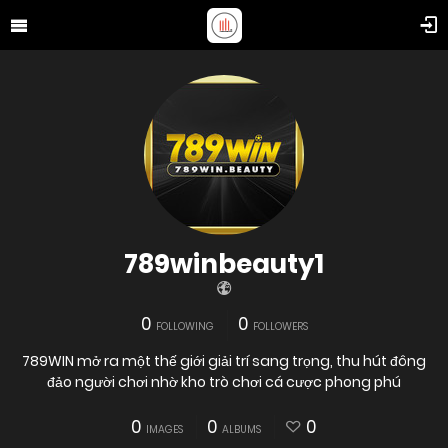
789winbeauty1
0
0
FOLLOWING
FOLLOWERS
789WIN mở ra một thế giới giải trí sang trọng, thu hút đông
đảo người chơi nhờ kho trò chơi cá cược phong phú
0
0
0
IMAGES
ALBUMS