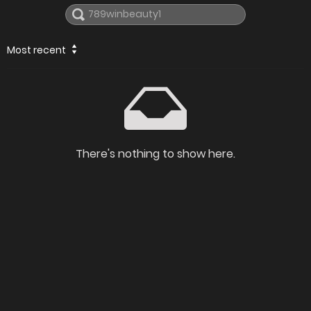
Most recent
There's nothing to show here.