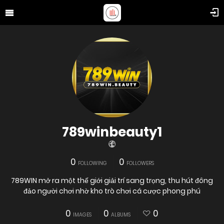
789winbeauty1
0
0
FOLLOWING
FOLLOWERS
789WIN mở ra một thế giới giải trí sang trọng, thu hút đông
đảo người chơi nhờ kho trò chơi cá cược phong phú
0
0
0
IMAGES
ALBUMS