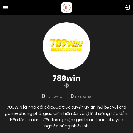
789win
0
0
FOLLOWING
FOLLOWERS
789WIN là nhà cái cá cược trực tuyến uy tín, nổi bật với kho
game phong phú, giao diện hiện đại và tỷ lệ thưởng hấp dẫn.
Nền tảng mang đến trải nghiệm giải trí an toàn, chuyên
nghiệp cùng nhiều ch