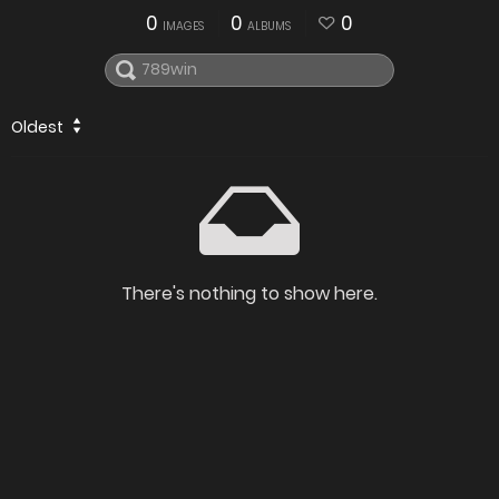
0
0
0
IMAGES
ALBUMS
Oldest
There's nothing to show here.