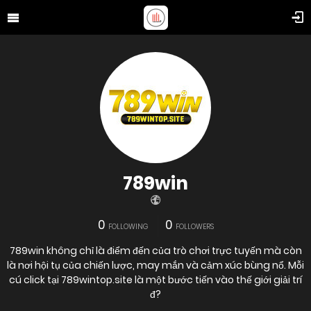
789win
0
0
FOLLOWING
FOLLOWERS
789win không chỉ là điểm đến của trò chơi trực tuyến mà còn
là nơi hội tụ của chiến lược, may mắn và cảm xúc bùng nổ. Mỗi
cú click tại 789wintop.site là một bước tiến vào thế giới giải trí
đ?