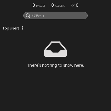
0
0
0
IMAGES
ALBUMS
Top users
There's nothing to show here.