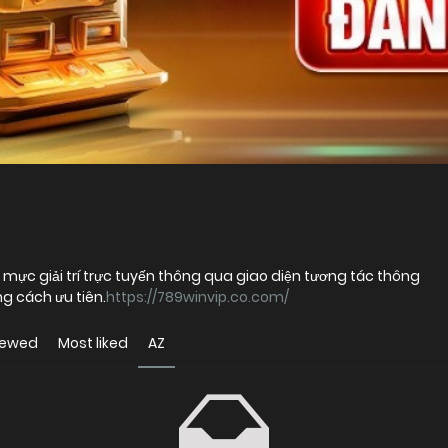
 mực giải trí trực tuyến thông qua giao diện tương tác thông
g cách ưu tiên.
https://789winvip.co.com/
iewed
Most liked
AZ