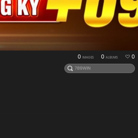
0
0
0
IMAGES
ALBUMS