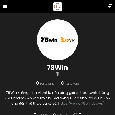
78Win
0
0
FOLLOWING
FOLLOWERS
78Win khẳng định vị thế là nền tảng giải trí trực tuyến hàng
đầu, mang đến kho trò chơi đa dạng từ casino, tài xỉu, nổ hũ
cho đến thể thao và xổ số.
https://www.78wind.love/