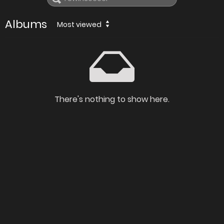
Albums
Most viewed
There's nothing to show here.