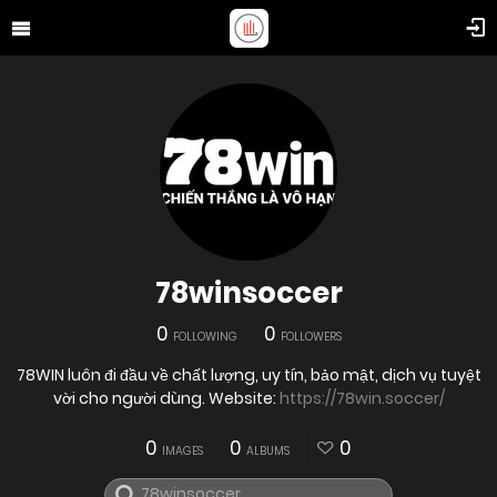
78winsoccer
0
0
FOLLOWING
FOLLOWERS
78WIN luôn đi đầu về chất lượng, uy tín, bảo mật, dịch vụ tuyệt
vời cho người dùng. Website:
https://78win.soccer/
0
0
0
IMAGES
ALBUMS