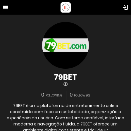
79BET
0
0
FOLLOWING
FOLLOWERS
79BET é uma plataforma de entretenimento online
construída com foco em estabilidade, organização e
experiência do usuário. Com sistema confiável, interface
moderna e navegação fluida, a 79BET oferece um
ambiente digital consistente e fácil de ut