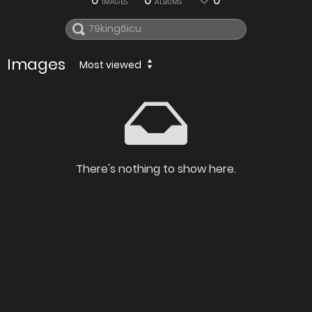
0
0
0
IMAGES
ALBUMS
Images
Most viewed
There's nothing to show here.