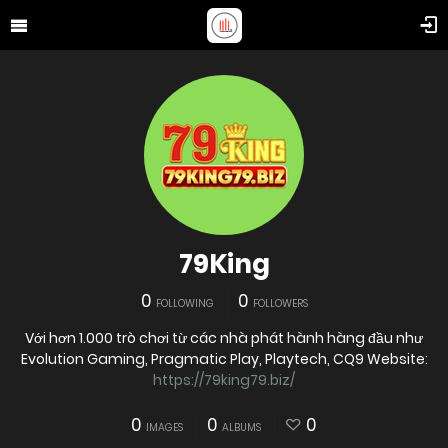
79King
0
0
FOLLOWING
FOLLOWERS
Với hơn 1.000 trò chơi từ các nhà phát hành hàng đầu như
Evolution Gaming, Pragmatic Play, Playtech, CQ9 Website:
https://79king79.biz/
0
0
0
IMAGES
ALBUMS