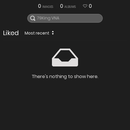
0
0
0
IMAGES
ALBUMS
Liked
Most recent
There's nothing to show here.