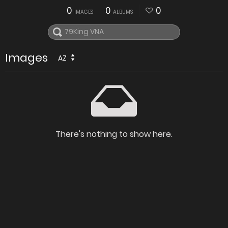
0
0
0
IMAGES
ALBUMS
Images
AZ
There's nothing to show here.