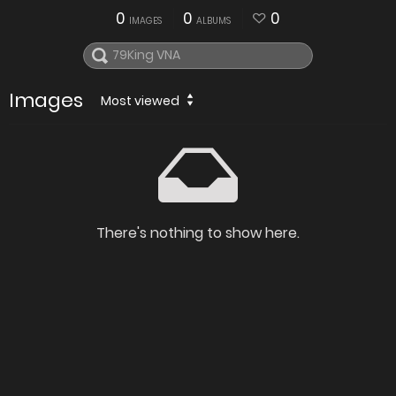
0
0
0
IMAGES
ALBUMS
Images
Most viewed
There's nothing to show here.