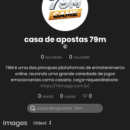
casa de apostas 79m
0
0
FOLLOWING
FOLLOWERS
79M é uma das principais plataformas de entretenimento
online, reunindo uma grande variedade de jogos
emocionantes como cassino, caça-níqueisWebsite :
https://79mapp.com.br/
0
0
0
IMAGES
ALBUMS
Images
Oldest