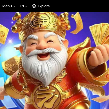
Menu
EN
Explore