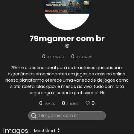
79mgamer com br
0
0
FOLLOWING
FOLLOWERS
79m é o destino ideal para os brasileiros que buscam
experiências emocionantes em jogos de cassino online.
Nossa plataforma oferece uma variedade de jogos como
slots, roleta, blackjack e mesas ao vivo, tudo com alta
segurança e suporte profissional. No
0
0
0
IMAGES
ALBUMS
Images
Most liked