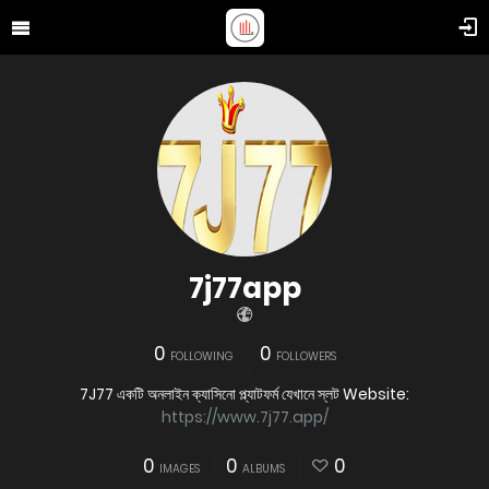
7j77app
0
0
FOLLOWING
FOLLOWERS
7J77 একটি অনলাইন ক্যাসিনো প্ল্যাটফর্ম যেখানে স্লট Website:
https://www.7j77.app/
0
0
0
IMAGES
ALBUMS