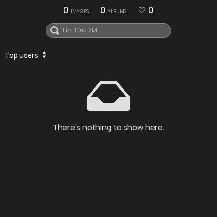
0
0
0
IMAGES
ALBUMS
Top users
There's nothing to show here.