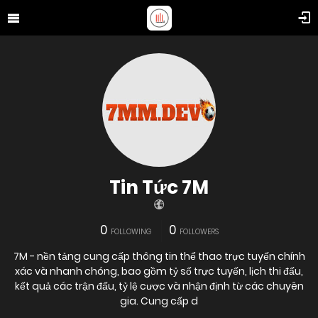
Tin Tức 7M
0
0
FOLLOWING
FOLLOWERS
7M - nền tảng cung cấp thông tin thể thao trực tuyến chính
xác và nhanh chóng, bao gồm tỷ số trực tuyến, lịch thi đấu,
kết quả các trận đấu, tỷ lệ cược và nhận định từ các chuyên
gia. Cung cấp d