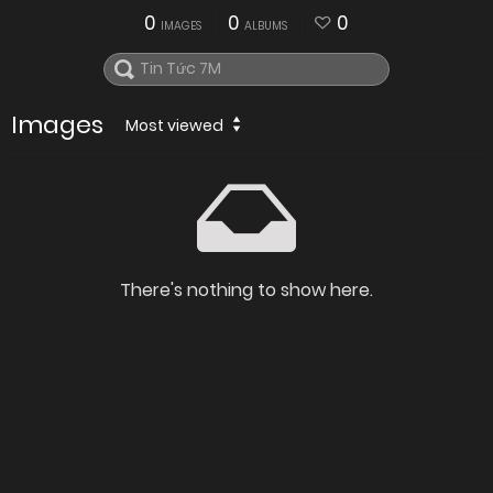
0
0
0
IMAGES
ALBUMS
Images
Most viewed
There's nothing to show here.