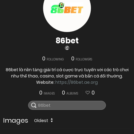
86bet
0
0
FOLLOWING
FOLLOWERS
86bet là nền tảng giải trí cá cược trực tuyến với các trò chơi
như thể thao, casino, slot game và bắn cá đổi thưởng.
Website:
https://86bet.ae.org
0
0
0
IMAGES
ALBUMS
Images
Oldest