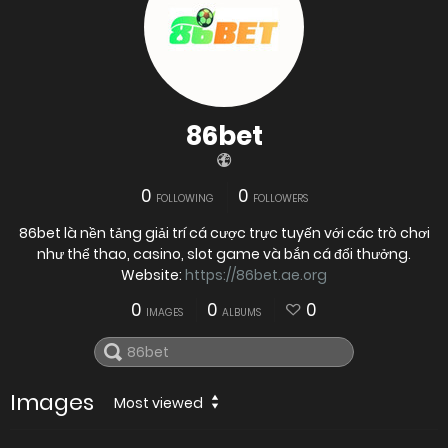
86bet
0
0
FOLLOWING
FOLLOWERS
86bet là nền tảng giải trí cá cược trực tuyến với các trò chơi
như thể thao, casino, slot game và bắn cá đổi thưởng.
Website:
https://86bet.ae.org
0
0
0
IMAGES
ALBUMS
Images
Most viewed