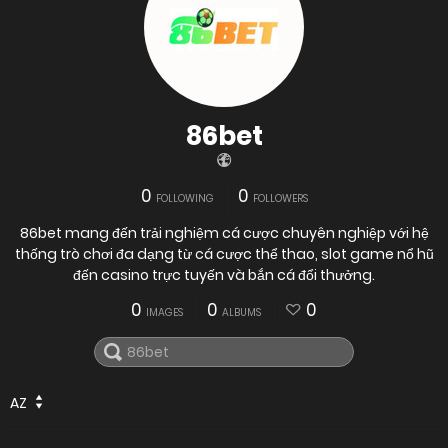
86bet
0
0
FOLLOWING
FOLLOWERS
86bet mang đến trải nghiệm cá cược chuyên nghiệp với hệ
thống trò chơi đa dạng từ cá cược thể thao, slot game nổ hũ
đến casino trực tuyến và bắn cá đổi thưởng.
0
0
0
IMAGES
ALBUMS
AZ