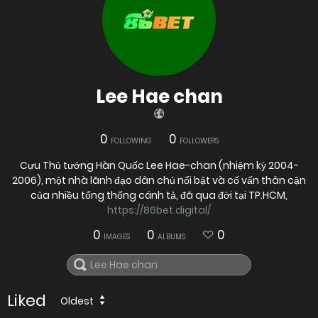
Lee Hae chan
0
0
FOLLOWING
FOLLOWERS
Cựu Thủ tướng Hàn Quốc Lee Hae-chan (nhiệm kỳ 2004-
2006), một nhà lãnh đạo dân chủ nổi bật và cố vấn thân cận
của nhiều tổng thống cánh tả, đã qua đời tại TP.HCM,
https://86bet.digital/
0
0
0
IMAGES
ALBUMS
Liked
Oldest