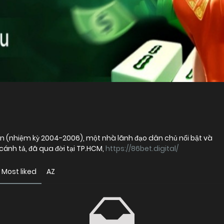
 (nhiệm kỳ 2004-2006), một nhà lãnh đạo dân chủ nổi bật và
ánh tả, đã qua đời tại TP.HCM,
https://86bet.digital/
Most liked
AZ