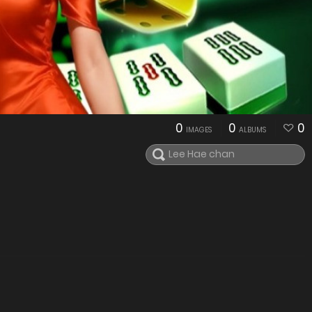
0
0
0
IMAGES
ALBUMS