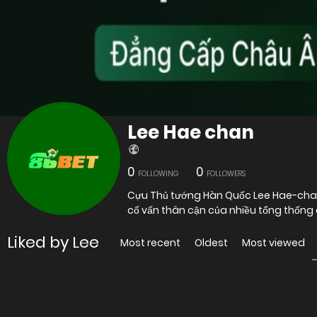
Lee Hae chan
0
0
FOLLOWING
FOLLOWERS
Cựu Thủ tướng Hàn Quốc Lee Hae-chan
cố vấn thân cận của nhiều tổng thống c
Liked by Lee
Most recent
Oldest
Most viewed